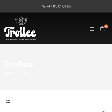
+47 95 01 01 95
0
Trollee
Hjem
Trollee