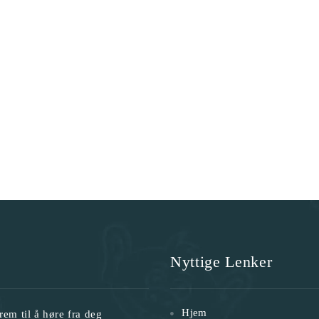
Nyttige Lenker
Hjem
rem til å høre fra deg