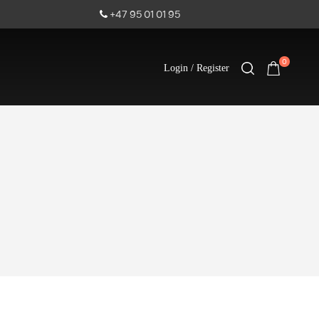
+47 95 01 01 95
0
Login / Register