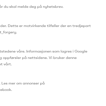
når du skal melde deg på nyhetsbrev.
ider.
Dette er motvirkende tilfeller der en tredjepart
t_forgery.
ttstedene våre.
Informasjonen som lagres i Google
g oppførsler på nettsidene.
Vi bruker denne
t vårt.
.
Les mer om annonser på
cebook.