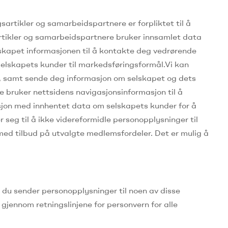
gsartikler og samarbeidspartnere er forpliktet til å
artikler og samarbeidspartnere bruker innsamlet data
lskapet informasjonen til å kontakte deg vedrørende
elskapets kunder til markedsføringsformål.
Vi kan
en, samt sende deg informasjon om selskapet og dets
e bruker nettsidens navigasjonsinformasjon til å
jon med innhentet data om selskapets kunder for å
 seg til å ikke videreformidle personopplysninger til
med tilbud på utvalgte medlemsfordeler.
Det er mulig å
 du sender personopplysninger til noen av disse
 gjennom retningslinjene for personvern for alle