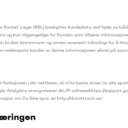
e Socket Layer (SSL) beskytter kundedata ved hjelp av båd
kre og kun tilgjengelige for Kunden som tilhører informasjon
 som bruker brannmurer og annen avansert teknologi for å hin
 om selskapets kunder er denne informasjonen sikret på sa
unksjonen i din nettleser, vil vi ha beste evner av alle spor
Google Analytics anonymiserer din IP-adressehttps://suppor
rmasjon om Do Ikke spor, se http://donottrack.us/
læringen