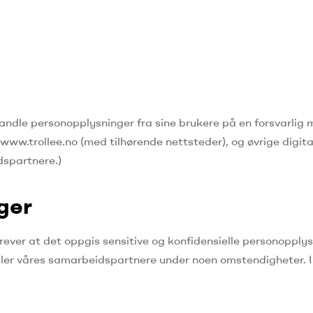
 behandle personopplysninger fra sine brukere på en forsvarlig
ww.trollee.no (med tilhørende nettsteder), og øvrige digita
dspartnere.)
ger
rever at det oppgis sensitive og konfidensielle personopply
re eller våres samarbeidspartnere under noen omstendigheter.