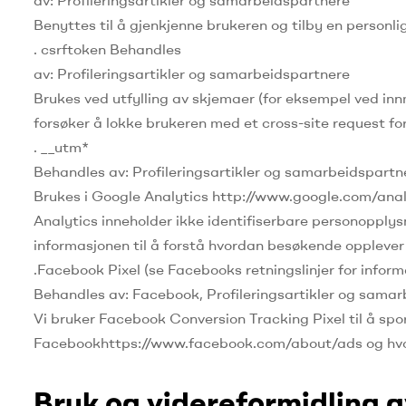
av: Profileringsartikler og samarbeidspartnere
Benyttes til å gjenkjenne brukeren og tilby en personl
.
csrftoken Behandles
av: Profileringsartikler og samarbeidspartnere
Brukes ved utfylling av skjemaer (for eksempel ved inn
forsøker å lokke brukeren med et cross-site request fo
.
__utm*
Behandles av: Profileringsartikler og samarbeidspartn
Brukes i Google Analytics http://www.google.com/analy
Analytics inneholder ikke identifiserbare personopply
informasjonen til å forstå hvordan besøkende opplever 
.
Facebook Pixel (se Facebooks retningslinjer for info
Behandles av: Facebook, Profileringsartikler og sama
Vi bruker Facebook Conversion Tracking Pixel til å s
Facebookhttps://www.facebook.com/about/ads og hvorda
Bruk og videreformidling 