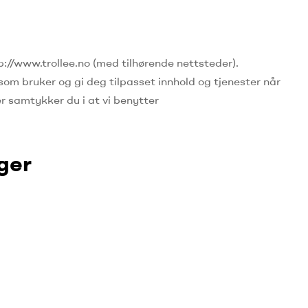
//www.trollee.no (med tilhørende nettsteder).
som bruker og gi deg tilpasset innhold og tjenester når
r samtykker du i at vi benytter
ger