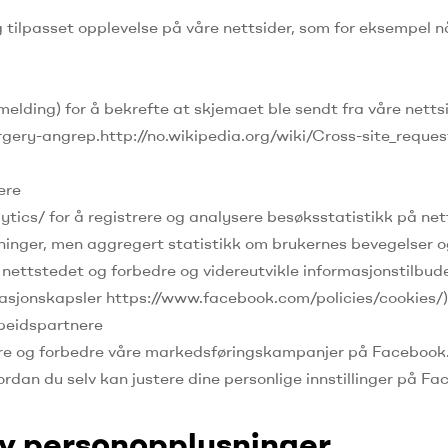
ig tilpasset opplevelse på våre nettsider, som for eksempel 
melding) for å bekrefte at skjemaet ble sendt fra våre netts
rgery-angrep.http://no.wikipedia.org/wiki/Cross-site_reques
ere
tics/ for å registrere og analysere besøksstatistikk på ne
sninger, men aggregert statistikk om brukernes bevegelser o
nettstedet og forbedre og videreutvikle informasjonstilbude
rmasjonskapsler https://www.facebook.com/policies/cookies/)
rbeidspartnere
pore og forbedre våre markedsføringskampanjer på Facebook
n du selv kan justere dine personlige innstillinger på Fa
av personopplysninger