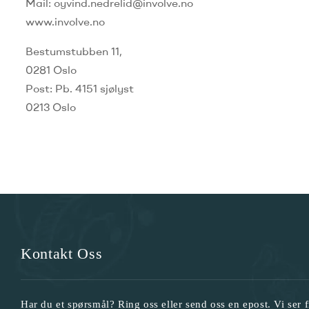
Mail:
oyvind.nedrelid@involve.no
www.involve.no
Bestumstubben 11,
0281 Oslo
Post: Pb.
4151 sjølyst
0213 Oslo
Kontakt Oss
Har du et spørsmål? Ring oss eller send oss en epost. Vi ser f