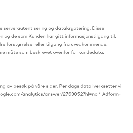
e serverautentisering og datakryptering.
Disse
en og de som Kunden har gitt informasjonstilgang til.
dre forstyrrelser eller tilgang fra uvedkommende.
mme måte som beskrevet ovenfor for kundedata.
ing av besøk på våre sider.
Per dags dato iverksetter vi
t.google.com/analytics/answer/2763052?hl=no * Adform-