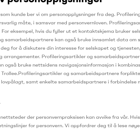
g som kunde ber vi om personopplysninger fra deg.
Profilerin
orsvarlig måte, i samsvar med personvernloven.
Profilerings
.
For eksempel, hvis du fyller ut et kontaktskjema bruker se
r og samarbeidspartnere kan også bruke innsamlet data om s
 deg for å diskutere din interesse for selskapet og tjenest
og arrangementer.
Profileringsartikler og samarbeidspartner
n også bruke nettsidens navigasjonsinformasjon i kombinas
Trollee.
Profileringsartikler og samarbeidspartnere forplikter
 lovpålagt, samt enkelte samarbeidspartnere i forbindelse 
r
re nettsteder der personvernpraksisen kan avvike fra vår.
Hvis
tningslinjer for personvern.
Vi oppfordrer deg til å lese nøye