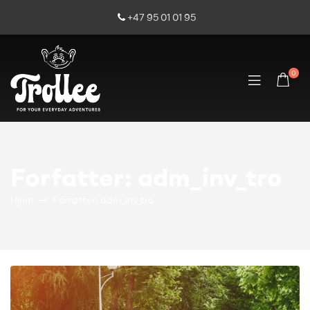
+47 95 01 01 95
0
Forfatter: adm_inv_tro
Hjem
Forfatter: adm_inv_tro