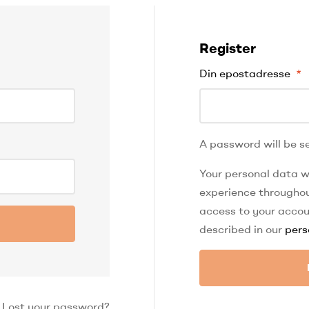
Register
Din epostadresse
*
A password will be se
Your personal data wi
experience throughou
access to your accou
described in our
pers
Lost your password?