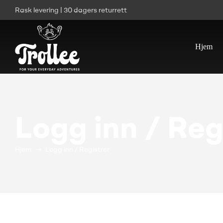
Rask levering | 30 dagers returrett
Hjem
Logg inn / Reg
Hjem
Logg inn / Registrer