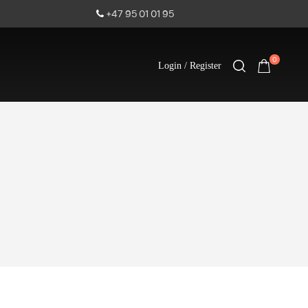
+47 95 01 01 95
0
Login / Register