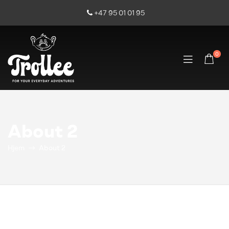
+47 95 01 01 95
0
About 2
Hjem
About 2